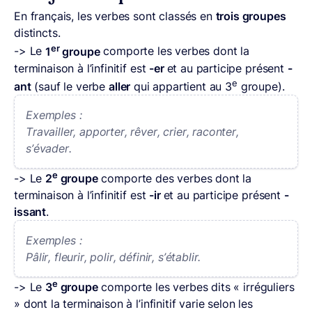
En français, les verbes sont classés en
trois groupes
distincts.
er
-> Le
1
groupe
comporte les verbes dont la
terminaison à l’infinitif est
-er
et au participe présent
-
e
ant
(sauf le verbe
aller
qui appartient au 3
groupe).
Exemples :
Travailler, apporter, rêver, crier, raconter,
s’évader.
e
-> Le
2
groupe
comporte des verbes dont la
terminaison à l’infinitif est
-ir
et au participe présent
-
issant
.
Exemples :
Pâlir, fleurir, polir, définir, s’établir.
e
-> Le
3
groupe
comporte les verbes dits « irréguliers
» dont la terminaison à l’infinitif varie selon les