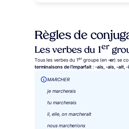
Règles de conjuga
er
Les verbes du 1
grou
er
Tous les verbes du 1
groupe (en
-er
) se c
terminaisons de l’imparfait
:
-ais, -ais, -ait, 
MARCHER
je marcherais
tu marcherais
il, elle, on marcherait
nous marcherions