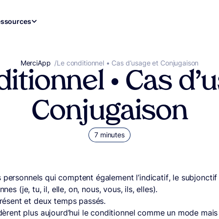
ssources
MerciApp
correcteur orthographe
/
Le conditionnel • Cas d’usage et Conjugaison
itionnel • Cas d’
Conjugaison
7 minutes
 personnels qui comptent également l’indicatif, le subjonctif 
s (je, tu, il, elle, on, nous, vous, ils, elles).
résent et deux temps passés.
rent plus aujourd’hui le conditionnel comme un mode mais 