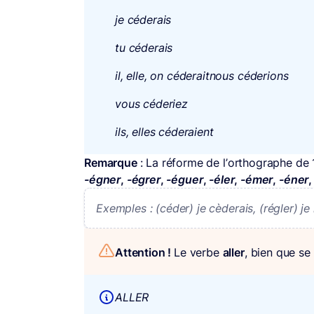
je céderais
tu céderais
il, elle, on céderaitnous céderions
vous céderiez
ils, elles céderaient
Remarque
: La réforme de l’orthographe de
-égner
,
-égrer
,
-éguer
,
-éler
,
-émer
,
-éner
Exemples : (céder) je cèderais, (régler) je r
Attention !
Le verbe
aller
, bien que se
ALLER