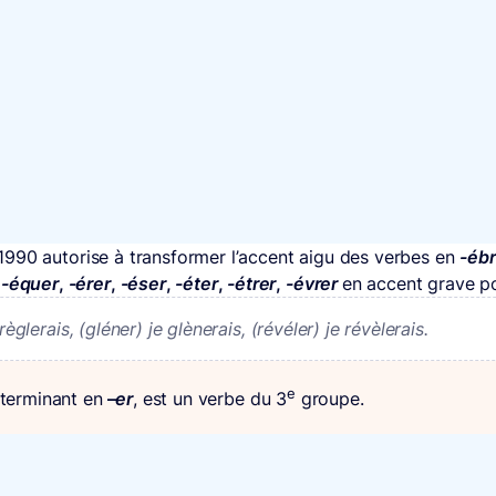
 1990 autorise à transformer l’accent aigu des verbes en
-ébr
,
-équer
,
-érer
,
-éser
,
-éter
,
-étrer
,
-évrer
en accent grave po
èglerais, (gléner) je glènerais, (révéler) je révèlerais.
e
 terminant en
–
er
, est un verbe du 3
groupe.