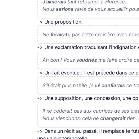
J’aimerais
tant retourner à Florence…
Nous
serions
ravis de vous accueillir pou
-> Une proposition.
Ne
ferais
-tu pas cette croisière avec nou
-> Une exclamation traduisant l’indignation
Ah bon ! Vous
voudriez
me faire croire ce
-> Un fait éventuel. Il est précédé dans ce 
S’il était plus habile, je lui
confierais
ce tra
-> Une supposition, une concession, une op
Il ne céderait pas aux caprices de ses enf
Nous viendrions, cela ne
changerait
rien.
-> Dans un récit au passé, il remplace le fu
une valeur temporelle.