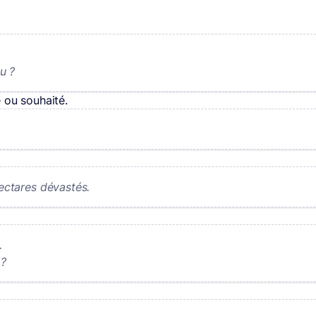
u ?
 ou souhaité.
ctares dévastés.
.
 ?