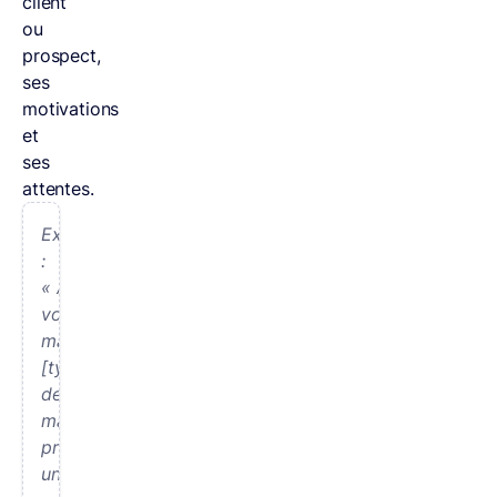
client
ou
prospect,
ses
motivations
et
ses
attentes.
Exemple
:
« Aujourd’hui,
votre
machine
[type
de
machine]
produit
un