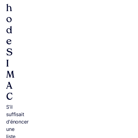
h
o
d
e
S
I
M
A
C
S’il
suffisait
d’énoncer
une
liste