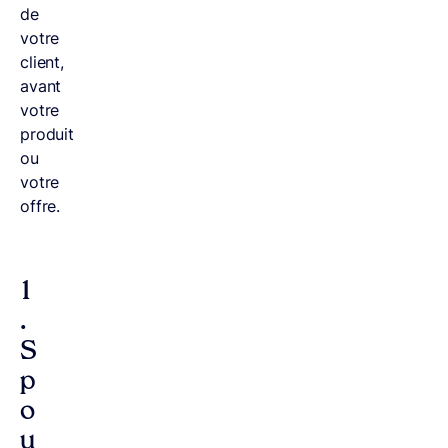
de
votre
client,
avant
votre
produit
ou
votre
offre.
1
.
S
p
o
u