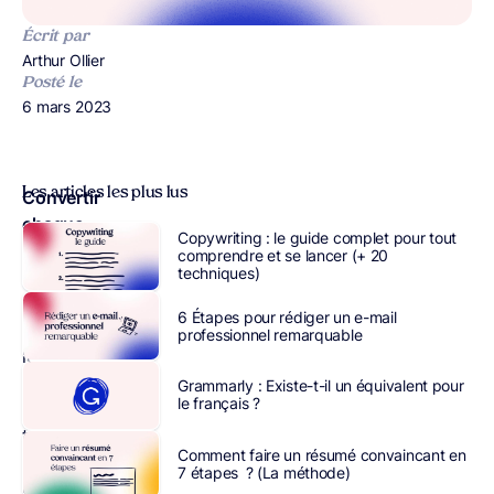
Écrit par
Publié par
Arthur Ollier
Posté le
Publié le
6 mars 2023
Les articles les plus lus
Convertir
chaque
Copywriting : le guide complet pour tout
prospect
comprendre et se lancer (+ 20
techniques)
en
client
6 Étapes pour rédiger un e-mail
est
professionnel remarquable
le
rêve
Grammarly : Existe-t-il un équivalent pour
le français ?
de
tout
Comment faire un résumé convaincant en
commercial.
7 étapes ? (La méthode)
Mais