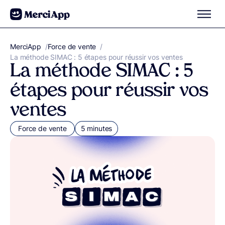
Aller au contenu
MerciApp
correcteur orthographe
/
Force de vente
/
La méthode SIMAC : 5 étapes pour réussir vos ventes
La méthode SIMAC : 5
étapes pour réussir vos
ventes
Force de vente
5 minutes