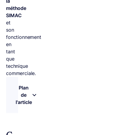
la
méthode
SIMAC
et
son
fonctionnement
en
tant
que
technique
commerciale.
Plan
de
l'article
– appuyez sur le bouton pour sélectionner une n