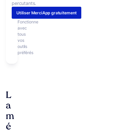
percutants.
Utiliser MerciApp gratuitement
Fonctionne
avec
tous
vos
outils
préférés
L
a
m
é