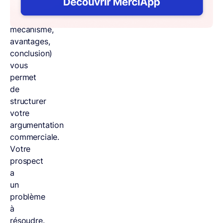
(situation,
idée,
mécanisme,
avantages,
conclusion)
vous
permet
de
structurer
votre
argumentation
commerciale.
Votre
prospect
a
un
problème
à
résoudre.