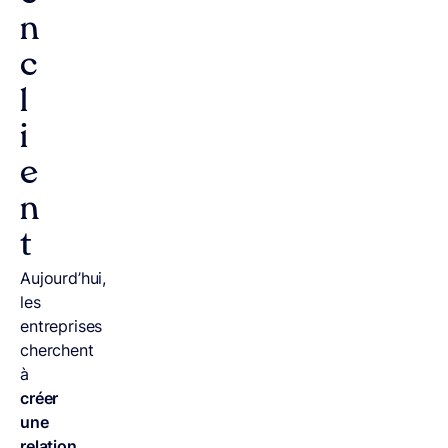
n
c
l
i
e
n
t
Aujourd’hui,
les
entreprises
cherchent
à
créer
une
relation