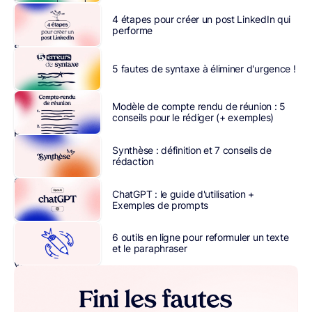
il
4 étapes pour créer un post LinkedIn qui
ne
performe
suffit
pas
5 fautes de syntaxe à éliminer d'urgence !
d’un
bon
Modèle de compte rendu de réunion : 5
produit
conseils pour le rédiger (+ exemples)
pour
satisfaire
Synthèse : définition et 7 conseils de
rédaction
les
clients.
ChatGPT : le guide d'utilisation +
Pour
Exemples de prompts
réaliser
une
6 outils en ligne pour reformuler un texte
vente,
et le paraphraser
vous
devez
convaincre